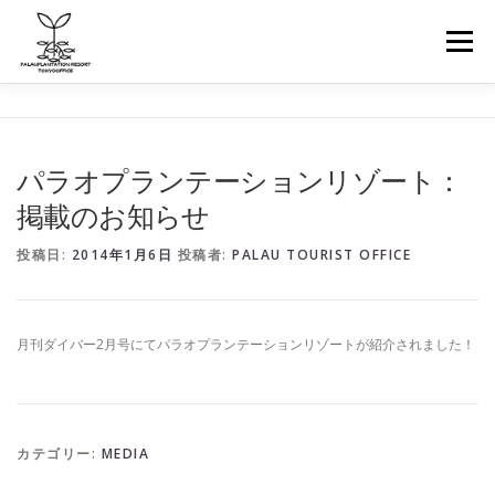
メニュー
ホーム
おかえりパラオキャンペーン
パラオプランテーションリゾート：
掲載のお知らせ
プランテーションお部屋
アンテロープお部屋
投稿日:
2014年1月6日
投稿者:
PALAU TOURIST OFFICE
オプション（ツアー・スパ・食事）
月刊ダイバー2月号にてパラオプランテーションリゾートが紹介されました！
パラオ基本情報/FAQ
フライト情報
会社概要
カテゴリー:
MEDIA